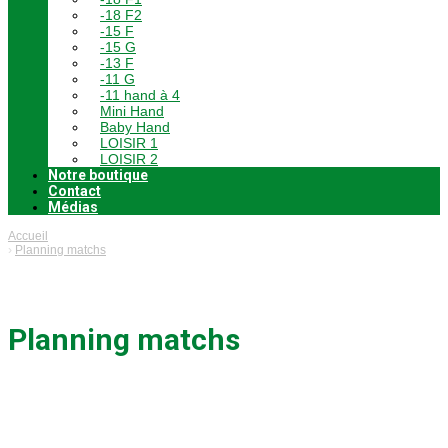
-18 F2
-15 F
-15 G
-13 F
-11 G
-11 hand à 4
Mini Hand
Baby Hand
LOISIR 1
LOISIR 2
Notre boutique
Contact
Médias
Accueil
Planning matchs
Planning matchs