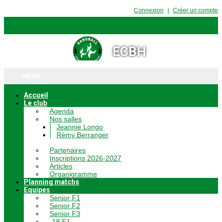
Connexion
Créer un compte
ECBH
MENU
Accueil
Le club
Agenda
Nos salles
Jeannie Longo
Rémy Berranger
Partenaires
Inscriptions 2026-2027
Articles
Organigramme
Planning matchs
Equipes
Senior F1
Senior F2
Senior F3
-18 F1