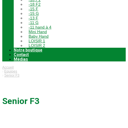
-18 F2
-15 F
-15 G
-13 F
-11 G
-11 hand à 4
Mini Hand
Baby Hand
LOISIR 1
LOISIR 2
Notre boutique
Contact
Médias
Accueil
Equipes
Senior F3
Senior F3