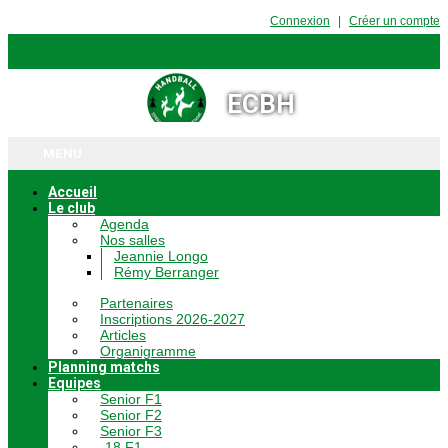
Connexion
Créer un compte
ECBH
MENU
Accueil
Le club
Agenda
Nos salles
Jeannie Longo
Rémy Berranger
Partenaires
Inscriptions 2026-2027
Articles
Organigramme
Planning matchs
Equipes
Senior F1
Senior F2
Senior F3
-18 F1